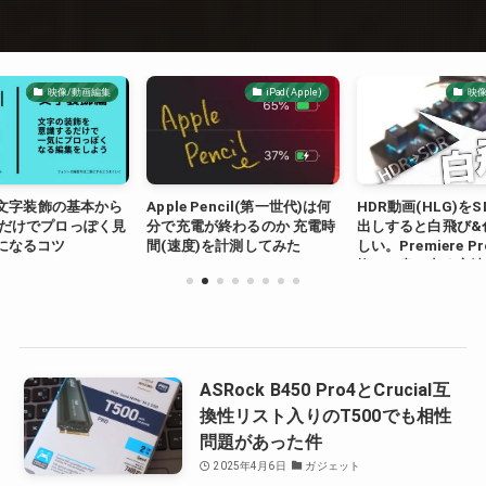
映像/動画編集
iPad(Apple)
映像
lの文字装飾の基本から
Apple Pencil(第一世代)は何
HDR動画(HLG)を
れだけでプロっぽく見
分で充電が終わるのか 充電時
出しすると白飛び&
になるコツ
間(速度)を計測してみた
しい。Premiere P
換して書き出す方法(
版)
ASRock B450 Pro4とCrucial互
換性リスト入りのT500でも相性
問題があった件
2025年4月6日
ガジェット