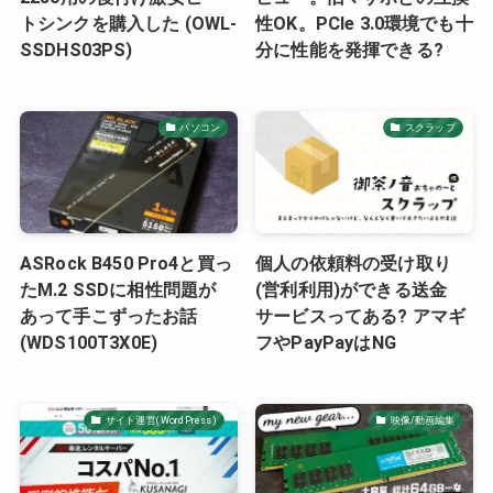
トシンクを購入した (OWL-
性OK。PCIe 3.0環境でも十
SSDHS03PS)
分に性能を発揮できる?
パソコン
スクラップ
ASRock B450 Pro4と買っ
個人の依頼料の受け取り
たM.2 SSDに相性問題が
(営利利用)ができる送金
あって手こずったお話
サービスってある? アマギ
(WDS100T3X0E)
フやPayPayはNG
サイト運営(WordPress)
映像/動画編集