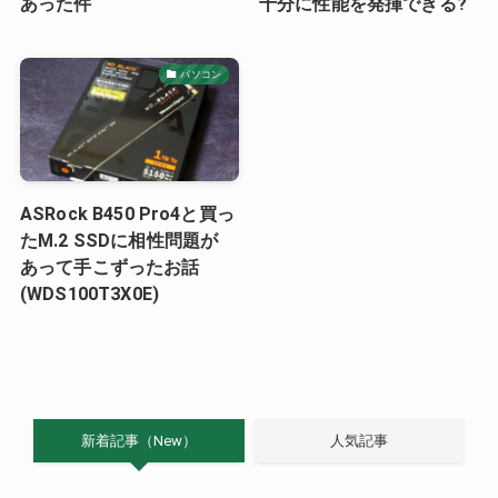
あった件
十分に性能を発揮できる?
パソコン
ASRock B450 Pro4と買っ
たM.2 SSDに相性問題が
あって手こずったお話
(WDS100T3X0E)
新着記事（New）
人気記事