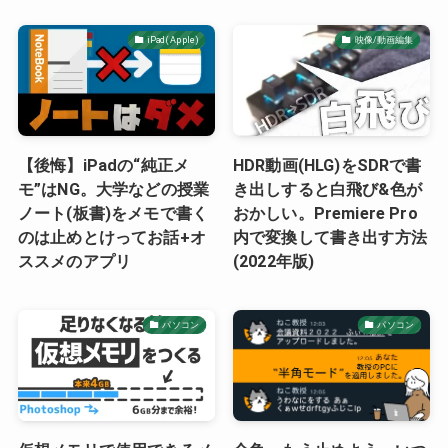
iPad(Apple)
映像/動画編集
【後悔】iPadの“純正メ
HDR動画(HLG)をSDRで書
モ”はNG。大学などの授業
き出しすると白飛び&色が
ノート(板書)をメモで書く
おかしい。Premiere Pro
のは止めとけってお話+オ
内で変換して書き出す方法
ススメのアプリ
(2022年版)
パソコン
パソコン