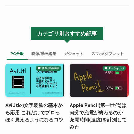
カテゴリ別おすすめ記事
PC全般
映像/動画編集
ガジェット
スマホ/タブレット
映像/動画編集
iPad(Apple)
AviUtlの文字装飾の基本か
Apple Pencil(第一世代)は
ら応用 これだけでプロっ
何分で充電が終わるのか
ぽく見えるようになるコツ
充電時間(速度)を計測して
みた