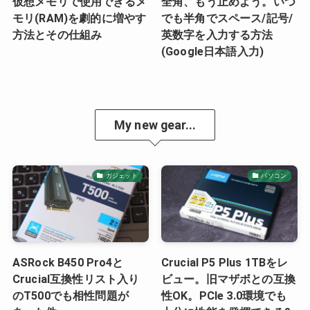
仮想メモリで使用できるメ
全角、もう止めよう。いつ
モリ(RAM)を劇的に増やす
でも半角でスペース/記号/
方法とその仕組み
英数字を入力する方法
(Google日本語入力)
My new gear...
ガジェット
パソコン
ASRock B450 Pro4と
Crucial P5 Plus 1TBをレ
Crucial互換性リスト入り
ビュー。旧マザボとの互換
のT500でも相性問題が
性OK。PCIe 3.0環境でも