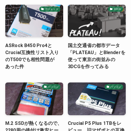
ガジェット
3DCG
ASRock B450 Pro4と
国土交通省の都市データ
Crucial互換性リスト入り
「PLATEAU」とBlenderを
のT500でも相性問題が
使って東京の街並みの
あった件
3DCGを作ってみる
パソコン
パソコン
M.2 SSDが熱くなるので、
Crucial P5 Plus 1TBをレ
2280用の後付け激安ヒー
ビュー。旧マザボとの互換