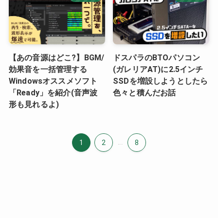
【あの音源はどこ?】BGM/
ドスパラのBTOパソコン
効果音を一括管理する
(ガレリアAT)に2.5インチ
Windowsオススメソフト
SSDを増設しようとしたら
「Ready」を紹介(音声波
色々と積んだお話
形も見れるよ)
1
2
...
8
テーマ変更に伴うホームページ工事作業につい
ホーム
て（2023/3～）